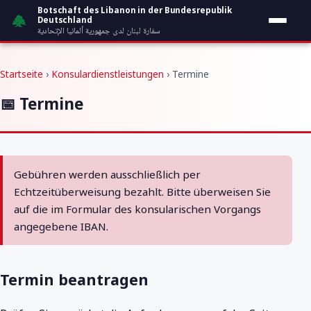
Zum Inhalt springen
Botschaft des Libanon in der Bundesrepublik
Deutschland
سفارة لبنان لدى جمهورية ألمانيا الإتحادية
Startseite
›
Konsulardienstleistungen
› Termine
📅 Termine
Gebühren werden ausschließlich per
Echtzeitüberweisung bezahlt. Bitte überweisen Sie
auf die im Formular des konsularischen Vorgangs
angegebene IBAN.
Termin beantragen