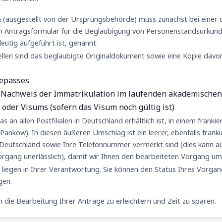
 (ausgestellt von der Ursprungsbehörde) muss zunächst bei einer 
im Antragsformular für die Beglaubigung von Personenstandsurkunden
eutig aufgeführt ist, genannt.
ellen sind das beglaubigte Originaldokument sowie eine Kopie davo
sepasses
s Nachweis der Immatrikulation im laufenden akademischen
 oder Visums (sofern das Visum noch gültig ist)
 an allen Postfilialen in Deutschland erhältlich ist, in einem franki
n Pankow). In diesen äußeren Umschlag ist ein leerer, ebenfalls fran
n Deutschland sowie Ihre Telefonnummer vermerkt sind (dies kann 
Vorgang unerlässlich), damit wir Ihnen den bearbeiteten Vorgang 
iegen in Ihrer Verantwortung. Sie können den Status Ihres Vorgan
gen.
 die Bearbeitung Ihrer Anträge zu erleichtern und Zeit zu sparen.