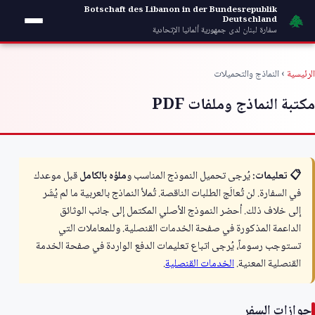
خطي إلى المحتوى
Botschaft des Libanon in der Bundesrepublik
Deutschland
سفارة لبنان لدى جمهورية ألمانيا الإتحادية
الرئيسية
› النماذج والتحميلات
مكتبة النماذج وملفات PDF
📋 تعليمات:
يُرجى تحميل النموذج المناسب و
ملؤه بالكامل
قبل موعدك
في السفارة. لن تُعالَج الطلبات الناقصة. تُملأ النماذج بالعربية ما لم يُشَر
إلى خلاف ذلك. أحضر النموذج الأصلي المكتمل إلى جانب الوثائق
الداعمة المذكورة في صفحة الخدمات القنصلية. وللمعاملات التي
تستوجب رسوماً، يُرجى اتباع تعليمات الدفع الواردة في صفحة الخدمة
القنصلية المعنية.
الخدمات القنصلية
.
جوازات السفر