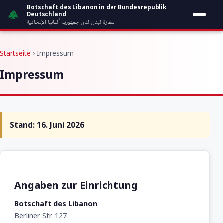
Zum Inhalt springen
Botschaft des Libanon in der Bundesrepublik
Deutschland
سفارة لبنان لدى جمهورية ألمانيا الإتحادية
Startseite
› Impressum
Impressum
Stand: 16. Juni 2026
Angaben zur Einrichtung
Botschaft des Libanon
Berliner Str. 127