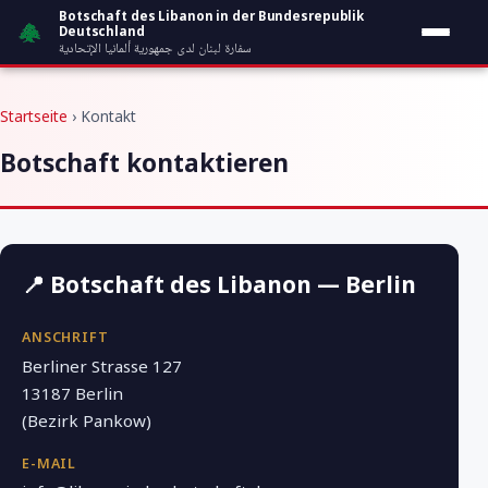
Zum Inhalt springen
Botschaft des Libanon in der Bundesrepublik
Deutschland
سفارة لبنان لدى جمهورية ألمانيا الإتحادية
Startseite
› Kontakt
Botschaft kontaktieren
📍 Botschaft des Libanon — Berlin
ANSCHRIFT
Berliner Strasse 127
13187 Berlin
(Bezirk Pankow)
E-MAIL